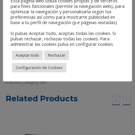
Esta página web utiliza cookies propias y de terceros
HA220
para fines funcionales (permitir la navegación web), para
optimizar la navegación y personalizarla según tus
HA240
preferencias así como para mostrarte publicidad en
HA320
base a tu perfil de navegación (p.e páginas visitadas).
HA400
HA500
Si pulsas Aceptar todo, aceptas todas las cookies. Si
HA600
pulsas rechazar, rechazas todas las cookies. Para
administrar las cookies pulsa en configurar cookies.
HA800
HA1000
Aceptar todo
Rechazar
HA1500
HA2000
Configuración de Cookies
Featured Category:
DIY
Related Products