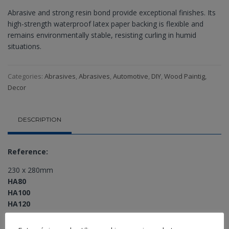
Abrasive and strong resin bond provide exceptional finishes. Its
high-strength waterproof latex paper backing is flexible and
remains environmentally stable, resisting curling in humid
situations.
Categories:
Abrasives
,
Abrasives
,
Automotive
,
DIY
,
Wood Paintig,
Decor
DESCRIPTION
Reference:
230 x 280mm
HA80
HA100
HA120
HA150
HA180