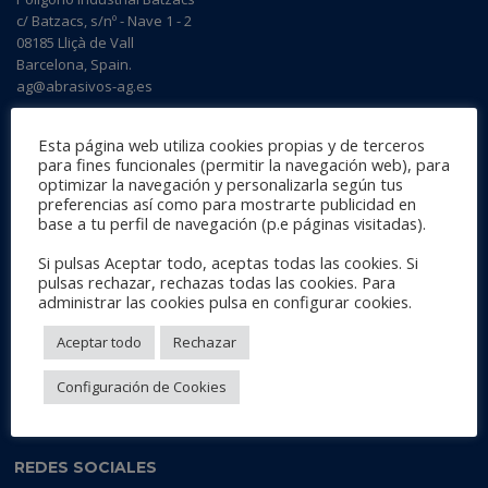
c/ Batzacs, s/nº - Nave 1 - 2
08185 Lliçà de Vall
Barcelona, Spain.
ag@abrasivos-ag.es
Esta página web utiliza cookies propias y de terceros
para fines funcionales (permitir la navegación web), para
HORAIRE
optimizar la navegación y personalizarla según tus
preferencias así como para mostrarte publicidad en
De 7h00 à 15h00
, du LUNDI au JEUDI
base a tu perfil de navegación (p.e páginas visitadas).
Le VENDREDI:
07h00 - 14h00
Samedi et dimanche:
Fermé
Si pulsas Aceptar todo, aceptas todas las cookies. Si
pulsas rechazar, rechazas todas las cookies. Para
administrar las cookies pulsa en configurar cookies.
DERNIÈRES NOUVELLES DU BLOG
Aceptar todo
Rechazar
AG Abrasive & Foam au SEMA Show Las Vegas 2019
Configuración de Cookies
REDES SOCIALES