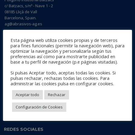
c/ Batzacs, s/nº - Nave 1 - 2
08185 Lliçà de Vall
Barcelona, Spain.
ag@abrasivos-ag.es
Esta página web utiliza cookies propias y de terceros
para fines funcionales (permitir la navegación web), para
HORAIRE
optimizar la navegación y personalizarla según tus
preferencias así como para mostrarte publicidad en
De 7h00 à 15h00
, du LUNDI au JEUDI
base a tu perfil de navegación (p.e páginas visitadas).
Le VENDREDI:
07h00 - 14h00
Samedi et dimanche:
Fermé
Si pulsas Aceptar todo, aceptas todas las cookies. Si
pulsas rechazar, rechazas todas las cookies. Para
administrar las cookies pulsa en configurar cookies.
DERNIÈRES NOUVELLES DU BLOG
Aceptar todo
Rechazar
AG Abrasive & Foam au SEMA Show Las Vegas 2019
Configuración de Cookies
REDES SOCIALES