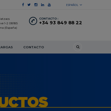
ESPAÑOL
Batzacs
CONTACTO :
+34 93 849 88 22
ave 1-2 08185
lona (España)
CARGAS
CONTACTO