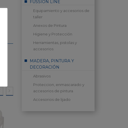
FUSSION LINE
Equipamiento y accesorios de
taller
Anexos de Pintura
Higiene y Protección
Herramientas, pistolas y
accesorios
MADERA, PINTURA Y
DECORACIÓN
Abrasivos
Proteccion, enmascarado y
accesorios de pintura
Accesorios de lijado