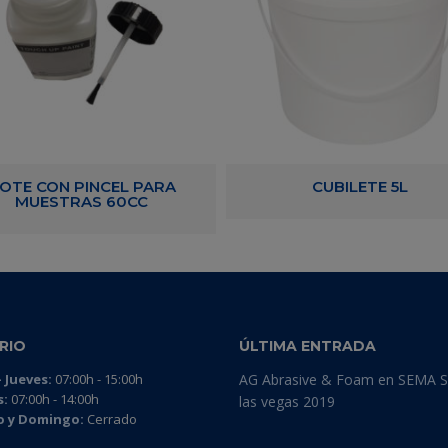
OTE CON PINCEL PARA
CUBILETE 5L
MUESTRAS 60CC
RIO
ÚLTIMA ENTRADA
 Jueves:
07:00h - 15:00h
AG Abrasive & Foam en SEMA 
s:
07:00h - 14:00h
las vegas 2019
 y Domingo:
Cerrado