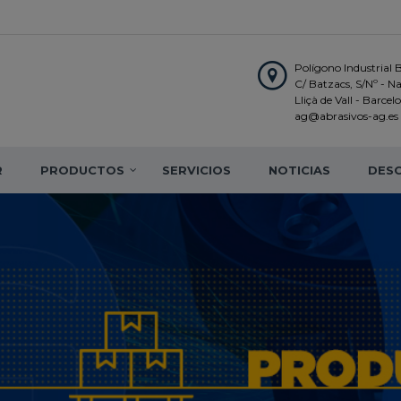
Polígono Industrial 
C/ Batzacs, S/Nº - N
Lliçà de Vall - Barce
ag@abrasivos-ag.es
R
PRODUCTOS
SERVICIOS
NOTICIAS
DES