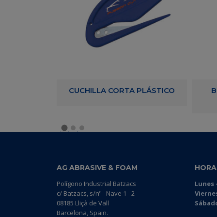
LA PARA
CUCHILLA CORTA PLÁSTICO
B
A
AG ABRASIVE & FOAM
HORA
Polígono Industrial Batzacs
Lunes -
c/ Batzacs, s/nº - Nave 1 - 2
Vierne
08185 Lliçà de Vall
Sábado
Barcelona, Spain.