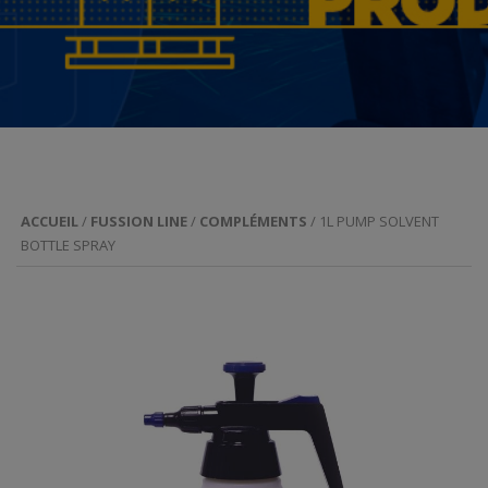
ACCUEIL
/
FUSSION LINE
/
COMPLÉMENTS
/ 1L PUMP SOLVENT
BOTTLE SPRAY