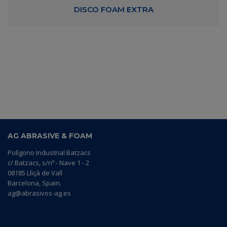
DISCO FOAM EXTRA
AG ABRASIVE & FOAM
Polígono Industrial Batzacs
c/ Batzacs, s/nº - Nave 1 - 2
08185 Lliçà de Vall
Barcelona, Spain.
ag@abrasivos-ag.es