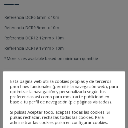
Referencia DCR6 6mm x 10m
Referencia DCR9 9mm x 10m
Referencia DCR12 12mm x 10m
Referencia DCR19 19mm x 10m
*More sizes available based on minimum quantitie
Catégories :
Automobile Secteur
,
Rubans adhésifs techniques
Esta página web utiliza cookies propias y de terceros
para fines funcionales (permitir la navegación web), para
optimizar la navegación y personalizarla según tus
DESCRIPTION
preferencias así como para mostrarte publicidad en
base a tu perfil de navegación (p.e páginas visitadas).
Acrylic adhesive tape double sided with a thickness of 0.8 mm.
Si pulsas Aceptar todo, aceptas todas las cookies. Si
pulsas rechazar, rechazas todas las cookies. Para
administrar las cookies pulsa en configurar cookies.
Related Products