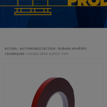
ACCUEIL
/
AUTOMOBILE SECTEUR
/
RUBANS ADHÉSIFS
TECHNIQUES
/ DOUBLE SIDED ACRYLIC TAPE