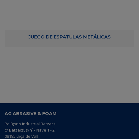
JUEGO DE ESPATULAS METÁLICAS
AG ABRASIVE & FOAM
Polígono Industrial Batzacs
c/ Batzacs, s/nº - Nave 1 - 2
08185 Lliçà de Vall