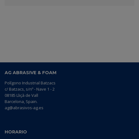
AG ABRASIVE & FOAM
Polígono Industrial Batzacs
c/ Batzacs, s/nº - Nave 1 - 2
08185 Lliçà de Vall
Barcelona, Spain.
ag@abrasivos-ag.es
HORARIO