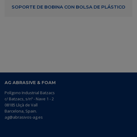
SOPORTE DE BOBINA CON BOLSA DE PLÁSTICO
AG ABRASIVE & FOAM
Polígono Industrial Batzacs
c/ Batzacs, s/nº - Nave 1 - 2
08185 Lliçà de Vall
Barcelona, Spain.
ag@abrasivos-ag.es