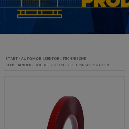
START
/
AUTOMOBILSEKTOR
/
TECHNISCHE
KLEBEBÄNDER
/ DOUBLE SIDED ACRYLIC TRANSPARENT TAPE