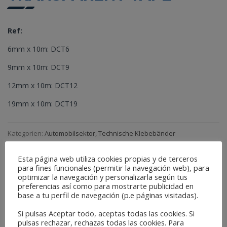
Ref:
6mm x 10m: DCT6
9mm x 10m: DCT9
12mm x 10m: DCT12
19mm x 10m: DCT19
Kategorien:
Automobilsektor
,
Technische Klebebänder
Esta página web utiliza cookies propias y de terceros
BESCHREIBUNG
para fines funcionales (permitir la navegación web), para
optimizar la navegación y personalizarla según tus
preferencias así como para mostrarte publicidad en
base a tu perfil de navegación (p.e páginas visitadas).
Acrylic adhesive transparent tape double sided with a thickness
of 1.0 mm.
Si pulsas Aceptar todo, aceptas todas las cookies. Si
pulsas rechazar, rechazas todas las cookies. Para
More sizes available based on minimum quantitie