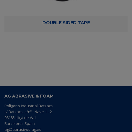
DOUBLE SIDED TAPE
AG ABRASIVE & FOAM
Polígono Industrial Batzacs
c/ Batzacs, s/nº - Nave 1 - 2
08185 Lliçà de Vall
Barcelona, Spain.
ag@abrasivos-ag.es