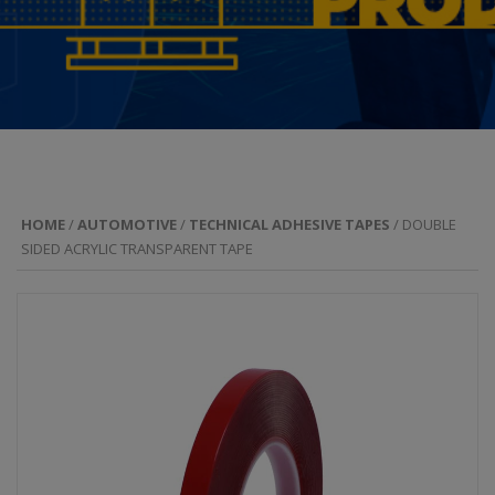
HOME
/
AUTOMOTIVE
/
TECHNICAL ADHESIVE TAPES
/ DOUBLE
SIDED ACRYLIC TRANSPARENT TAPE