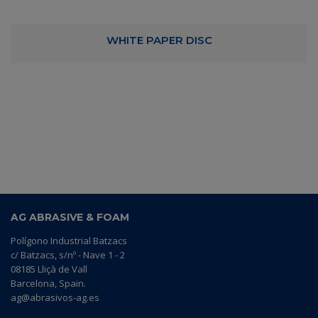
WHITE PAPER DISC
AG ABRASIVE & FOAM
Polígono Industrial Batzacs
c/ Batzacs, s/nº - Nave 1 - 2
08185 Lliçà de Vall
Barcelona, Spain.
ag@abrasivos-ag.es