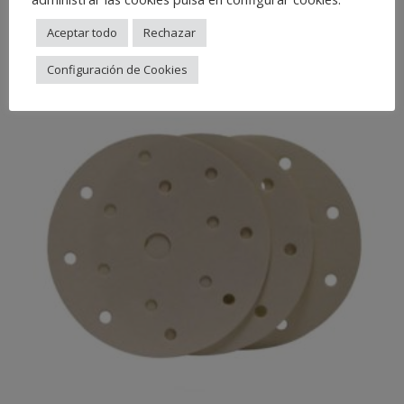
Related Products
Aceptar todo
Rechazar
Configuración de Cookies