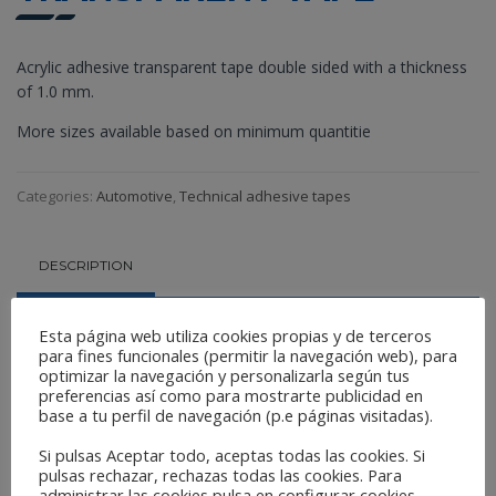
Acrylic adhesive transparent tape double sided with a thickness
of 1.0 mm.
More sizes available based on minimum quantitie
Categories:
Automotive
,
Technical adhesive tapes
DESCRIPTION
Referencia:
Esta página web utiliza cookies propias y de terceros
para fines funcionales (permitir la navegación web), para
6mm x 10m
DCT6
optimizar la navegación y personalizarla según tus
preferencias así como para mostrarte publicidad en
9mm x 10m
DCT9
base a tu perfil de navegación (p.e páginas visitadas).
12mm x 10m
DCT12
19mm x 10m
DCT19
Si pulsas Aceptar todo, aceptas todas las cookies. Si
25mm x 10m
DCT25
pulsas rechazar, rechazas todas las cookies. Para
administrar las cookies pulsa en configurar cookies.