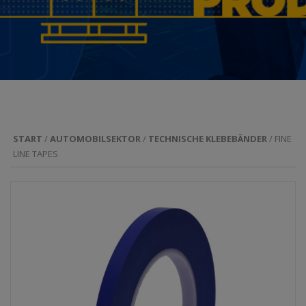
START
/
AUTOMOBILSEKTOR
/
TECHNISCHE KLEBEBÄNDER
/ FINE
LINE TAPES