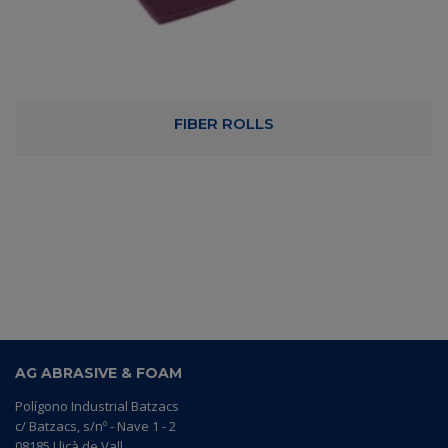
FIBER ROLLS
AG ABRASIVE & FOAM
Polígono Industrial Batzacs
c/ Batzacs, s/nº - Nave 1 - 2
08185 Lliçà de Vall