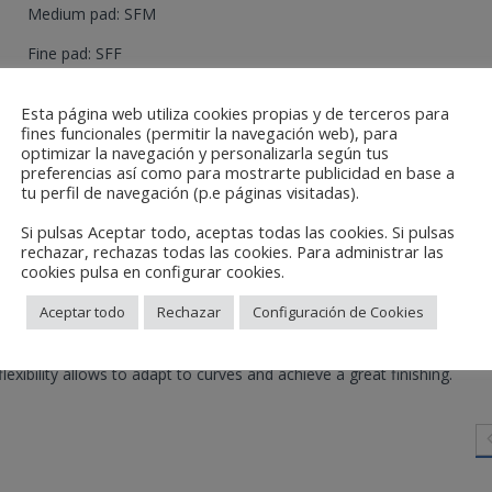
Medium pad: SFM
Fine pad: SFF
Super fine pad: SFSF
Esta página web utiliza cookies propias y de terceros para
fines funcionales (permitir la navegación web), para
Ultra fine pad: SFUF
optimizar la navegación y personalizarla según tus
preferencias así como para mostrarte publicidad en base a
Micro fine pad: SFMF
tu perfil de navegación (p.e páginas visitadas).
Si pulsas Aceptar todo, aceptas todas las cookies. Si pulsas
Categories:
Abrasives
,
Abrasives
,
Automotive
,
Wood Paintig, Decor
rechazar, rechazas todas las cookies. Para administrar las
cookies pulsa en configurar cookies.
Aceptar todo
Rechazar
Configuración de Cookies
lexibility allows to adapt to curves and achieve a great finishing.