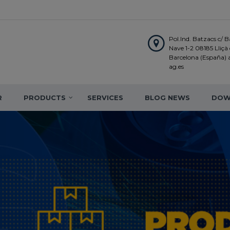
Pol.Ind. Batzacs c/ Ba
Nave 1-2 08185 Lliçà d
Barcelona (España)
ag.es
R
PRODUCTS
SERVICES
BLOG NEWS
DOW