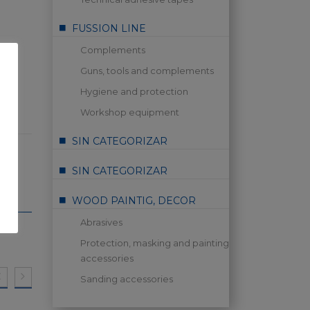
FUSSION LINE
Complements
Guns, tools and complements
Hygiene and protection
Workshop equipment
SIN CATEGORIZAR
SIN CATEGORIZAR
WOOD PAINTIG, DECOR
Abrasives
Protection, masking and painting
accessories
Sanding accessories