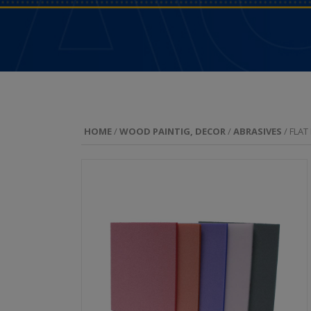
HOME
/
WOOD PAINTIG, DECOR
/
ABRASIVES
/ FLAT