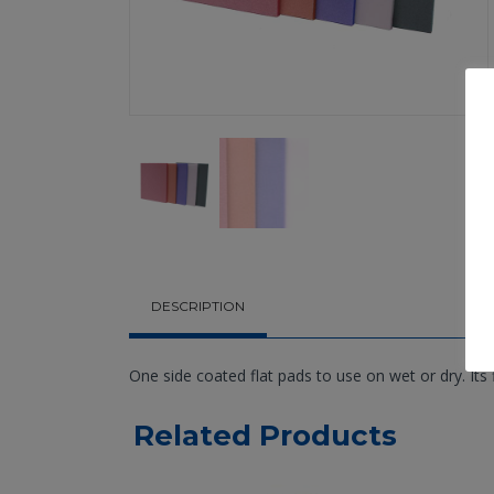
DESCRIPTION
One side coated flat pads to use on wet or dry. Its f
Related Products