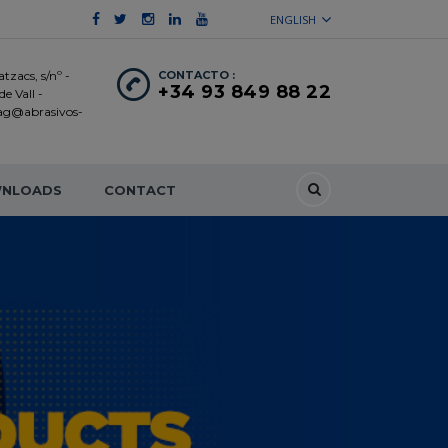
ENGLISH
tzacs, s/nº -
CONTACTO :
+34 93 849 88 22
e Vall -
 ag@abrasivos-
NLOADS
CONTACT