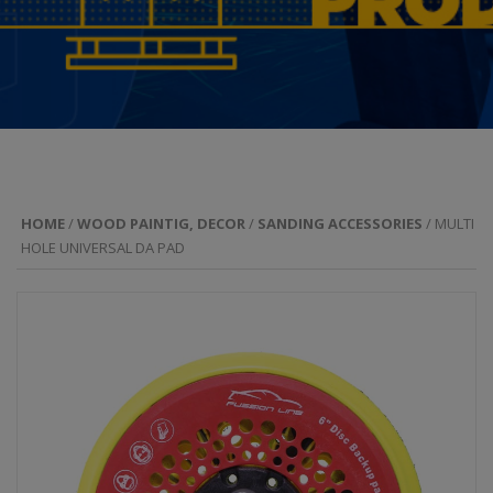
HOME
/
WOOD PAINTIG, DECOR
/
SANDING ACCESSORIES
/ MULTI
HOLE UNIVERSAL DA PAD