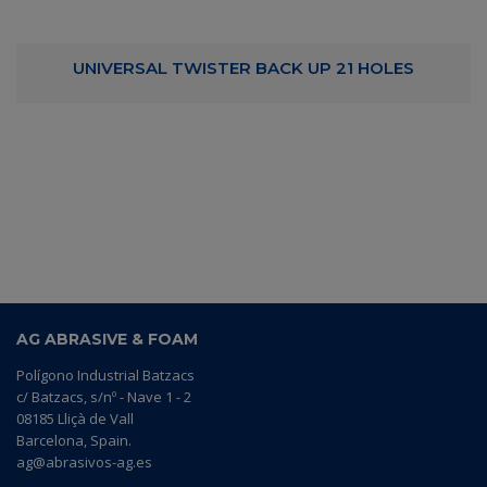
UNIVERSAL TWISTER BACK UP 21 HOLES
AG ABRASIVE & FOAM
Polígono Industrial Batzacs
c/ Batzacs, s/nº - Nave 1 - 2
08185 Lliçà de Vall
Barcelona, Spain.
ag@abrasivos-ag.es