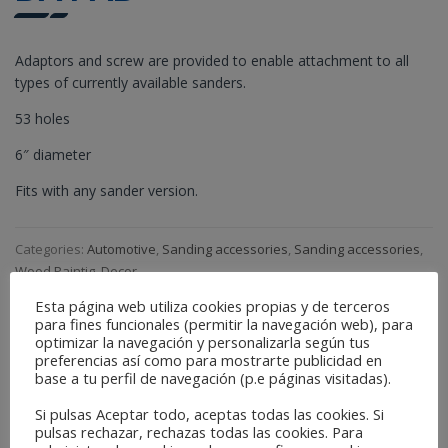
Adaptors and screw are provided to enable attachment to all
types of currently available sanders.
53 holes
6″ diameter
Fits with any sander version.
Categories:
Automotive
,
Sanding accessories
,
Sanding accessories
,
Wood Paintig, Decor
Esta página web utiliza cookies propias y de terceros
para fines funcionales (permitir la navegación web), para
DESCRIPTION
optimizar la navegación y personalizarla según tus
preferencias así como para mostrarte publicidad en
base a tu perfil de navegación (p.e páginas visitadas).
Reference:
Si pulsas Aceptar todo, aceptas todas las cookies. Si
pulsas rechazar, rechazas todas las cookies. Para
P53