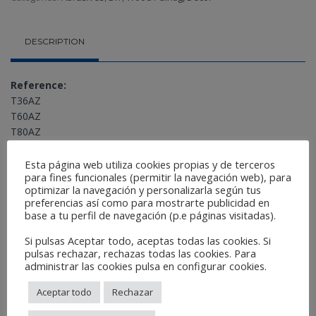
DESCRIPTION
Reference:
T36AZ
T60AZ
T80AZ
T100AZ
T120AZ
Esta página web utiliza cookies propias y de terceros
para fines funcionales (permitir la navegación web), para
optimizar la navegación y personalizarla según tus
preferencias así como para mostrarte publicidad en
Featured Category:
DIY
base a tu perfil de navegación (p.e páginas visitadas).
Related Products
Si pulsas Aceptar todo, aceptas todas las cookies. Si
pulsas rechazar, rechazas todas las cookies. Para
administrar las cookies pulsa en configurar cookies.
Aceptar todo
Rechazar