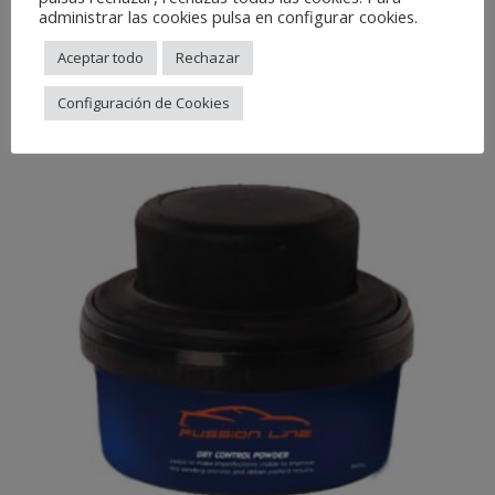
Grapa 0,8mm
RS38
administrar las cookies pulsa en configurar cookies.
Aceptar todo
Rechazar
Related Products
Configuración de Cookies