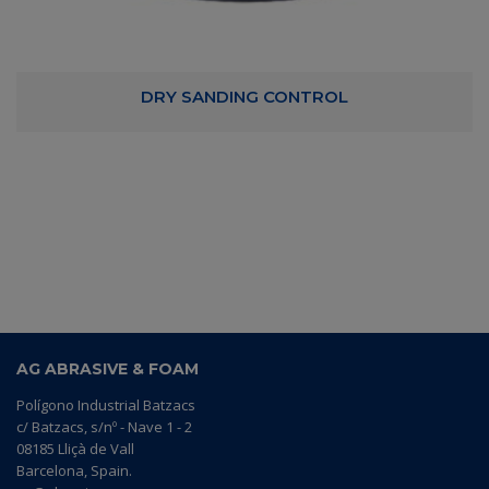
DRY SANDING CONTROL
AG ABRASIVE & FOAM
Polígono Industrial Batzacs
c/ Batzacs, s/nº - Nave 1 - 2
08185 Lliçà de Vall
Barcelona, Spain.