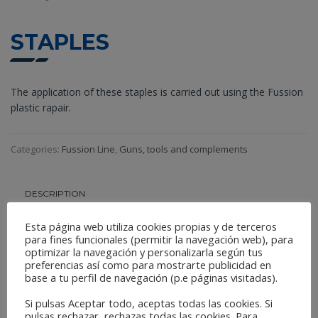
STAPLES
The application of these staples is carried out using the Fussion
plastic rapair.
Categories:
Fussion Line
,
Guns, tools and complements
DESCRIPTION
Esta página web utiliza cookies propias y de terceros
Reference:
para fines funcionales (permitir la navegación web), para
optimizar la navegación y personalizarla según tus
Grapa 0,6mm
RS16
preferencias así como para mostrarte publicidad en
base a tu perfil de navegación (p.e páginas visitadas).
Grapa 0,8mm
RS18
Grapa 0,6mm
RS26
Si pulsas Aceptar todo, aceptas todas las cookies. Si
Grapa 0,8mm
RS28
pulsas rechazar, rechazas todas las cookies. Para